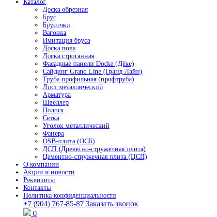
Каталог
Доска обрезная
Брус
Брусочки
Вагонка
Имитация бруса
Доска пола
Доска строганная
Фасадные панели Docke (Дёке)
Сайдинг Grand Line (Гранд Лайн)
Труба профильная (профтруба)
Лист металлический
Арматура
Швеллер
Полоса
Сетка
Уголок металлический
Фанера
OSB-плита (ОСБ)
ДСП (Древесно-стружечная плита)
Цементно-стружечная плита (ЦСП)
О компании
Акции и новости
Реквизиты
Контакты
Политика конфиденциальности
+7 (904) 767-85-87
Заказать звонок
0