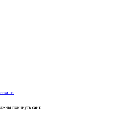
ьности
олжны покинуть сайт.