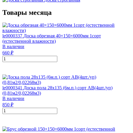
Товары месяца
le0000337
Доска обрезная 40×150×6000мм 1сорт
(естественной влажности)
В наличии
660
₽
le0000341
Доска пола 28х135 (6м.п.) сорт АВ(4шт./уп)
(0,81м2/0,02268м3)
В наличии
850
₽