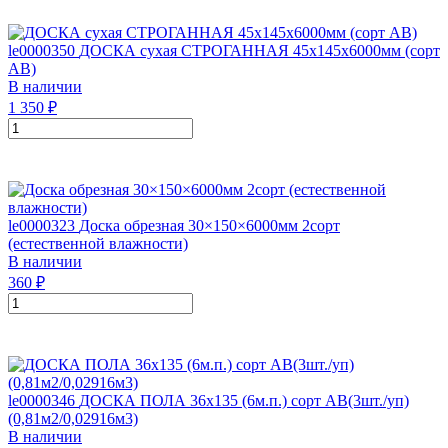
le0000350
ДОСКА сухая СТРОГАННАЯ 45х145х6000мм (сорт
АВ)
В наличии
1 350
₽
le0000323
Доска обрезная 30×150×6000мм 2сорт
(естественной влажности)
В наличии
360
₽
le0000346
ДОСКА ПОЛА 36х135 (6м.п.) сорт АВ(3шт./уп)
(0,81м2/0,02916м3)
В наличии