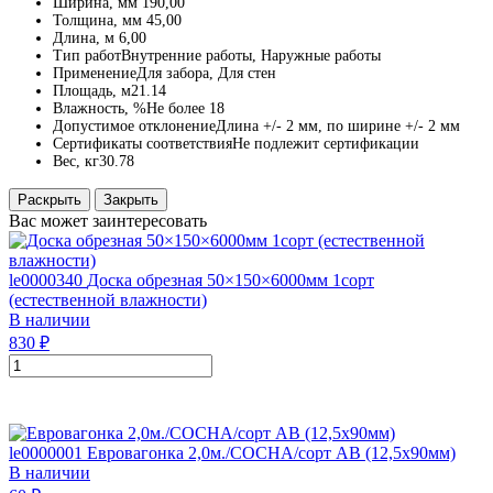
Ширина, мм
190,00
Толщина, мм
45,00
Длина, м
6,00
Тип работ
Внутренние работы, Наружные работы
Применение
Для забора, Для стен
Площадь, м2
1.14
Влажность, %
Не более 18
Допустимое отклонение
Длина +/- 2 мм, по ширине +/- 2 мм
Сертификаты соответствия
Не подлежит сертификации
Вес, кг
30.78
Раскрыть
Закрыть
Вас может заинтересовать
le0000340
Доска обрезная 50×150×6000мм 1сорт
(естественной влажности)
В наличии
830
₽
le0000001
Евровагонка 2,0м./СОСНА/сорт АВ (12,5х90мм)
В наличии