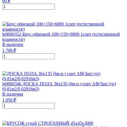
60
₽
le0000352
Брус обрезной 100×150×6000 1сорт (естественной
влажности)
В наличии
1 700
₽
le0000346
ДОСКА ПОЛА 36х135 (6м.п.) сорт АВ(3шт./уп)
(0,81м2/0,02916м3)
В наличии
1 050
₽