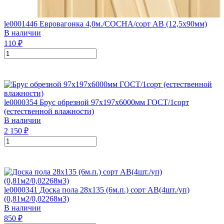
le0001446
Евровагонка 4,0м./СОСНА/сорт АВ (12,5х90мм)
В наличии
110
₽
le0000354
Брус обрезной 97х197х6000мм ГОСТ/1сорт
(естественной влажности)
В наличии
2 150
₽
le0000341
Доска пола 28х135 (6м.п.) сорт АВ(4шт./уп)
(0,81м2/0,02268м3)
В наличии
850
₽